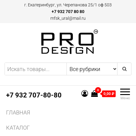
Перейти
г. Екатеринбург, ул. Черепанова 25/1 оф 503
к
+7 932 707 80 80
mfsk_ural@mail.ru
содержимому
Двери и плинтусы скрытого
Предоставляем
эксклюзивные предложения
монтажа Pro Design в
по дверям и плинтусам
Екатеринбурге
скрытого монтажа, а также
0
другим профилям и
+7 932 707-80-80
0,00 ₽
Меню
конструкциям из алюминия.
Поставляем двери скрытого
ГЛАВНАЯ
монтажа и аксессуаров для
них.
КАТАЛОГ