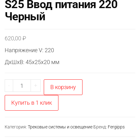
S25 Ввод питания 220
Черный
620,00
₽
Напряжение V: 220
ДxШxВ: 45x25x20 мм
Количество
-
+
В корзину
товара
S25
Купить в 1 клик
Ввод
питания
220
Категория:
Трековые системы и освещение
Бренд:
Fergipps
Черный