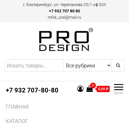
Перейти
г. Екатеринбург, ул. Черепанова 25/1 оф 503
к
+7 932 707 80 80
mfsk_ural@mail.ru
содержимому
Двери и плинтусы скрытого
Предоставляем
эксклюзивные предложения
монтажа Pro Design в
по дверям и плинтусам
Екатеринбурге
скрытого монтажа, а также
0
другим профилям и
+7 932 707-80-80
0,00 ₽
Меню
конструкциям из алюминия.
Поставляем двери скрытого
ГЛАВНАЯ
монтажа и аксессуаров для
них.
КАТАЛОГ