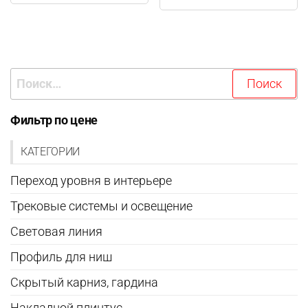
имеет
несколько
вариаций.
Опции
Найти:
можно
выбрать
на
Фильтр по цене
странице
КАТЕГОРИИ
товара.
Переход уровня в интерьере
Трековые системы и освещение
Световая линия
Профиль для ниш
Скрытый карниз, гардина
Накладной плинтус