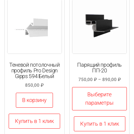
Опции
выбрать
можно
на
выбрать
странице
на
товара.
странице
товара.
Теневой потолочный
Парящий профиль
профиль Pro Design
ПП-20
Gipps 594 Белый
Диапа
750,00
₽
–
890,00
₽
850,00
₽
цен:
750,0
Выберите
В корзину
–
параметры
890,0
Этот
Купить в 1 клик
Купить в 1 клик
товар