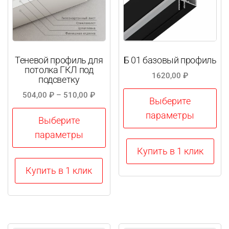
Теневой профиль для
Б 01 базовый профиль
потолка ГКЛ под
1620,00
₽
подсветку
Диапазон
504,00
₽
–
510,00
₽
Выберите
цен:
параметры
504,00 ₽
Выберите
–
параметры
Этот
510,00 ₽
Купить в 1 клик
товар
Этот
Купить в 1 клик
имеет
товар
несколько
имеет
вариаций.
несколько
Опции
вариаций.
можно