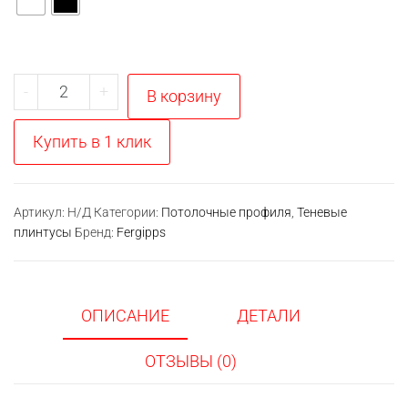
Количество
-
+
В корзину
товара
ТП
Купить в 1 клик
6
теневой
профиль
Артикул:
Н/Д
Категории:
Потолочные профиля
,
Теневые
плинтусы
Бренд:
Fergipps
ОПИСАНИЕ
ДЕТАЛИ
ОТЗЫВЫ (0)