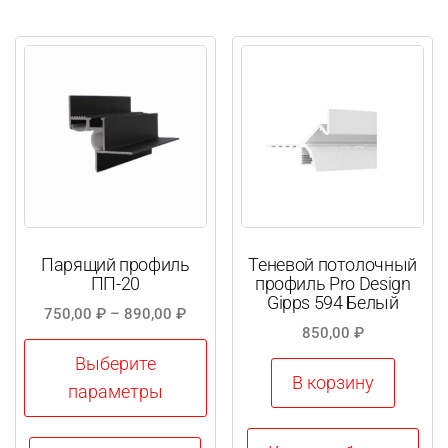
вариаций.
вариаций.
Опции
Опции
можно
можно
выбрать
выбрать
на
на
странице
странице
товара.
товара.
Парящий профиль
Теневой потолочный
ПП-20
профиль Pro Design
Gipps 594 Белый
Диапазон
750,00
₽
–
890,00
₽
850,00
₽
цен:
750,00 ₽
Выберите
В корзину
–
параметры
890,00 ₽
Этот