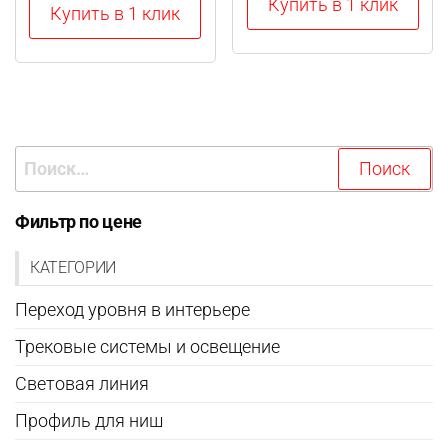
Купить в 1 клик
Купить в 1 клик
товар
имеет
несколько
вариаций.
Опции
Найти:
можно
выбрать
на
Фильтр по цене
странице
КАТЕГОРИИ
товара.
Переход уровня в интерьере
Трековые системы и освещение
Световая линия
Профиль для ниш