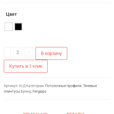
Цвет
Количество
-
+
В корзину
товара
ТП
Купить в 1 клик
129
теневой
профиль
Артикул:
Н/Д
Категории:
Потолочные профиля
,
Теневые
плинтусы
Бренд:
Fergipps