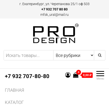
Перейти
г. Екатеринбург, ул. Черепанова 25/1 оф 503
к
+7 932 707 80 80
mfsk_ural@mail.ru
содержимому
Двери и плинтусы скрытого
Предоставляем
эксклюзивные предложения
монтажа Pro Design в
по дверям и плинтусам
Екатеринбурге
скрытого монтажа, а также
0
другим профилям и
+7 932 707-80-80
0,00 ₽
Меню
конструкциям из алюминия.
Поставляем двери скрытого
ГЛАВНАЯ
монтажа и аксессуаров для
них.
КАТАЛОГ