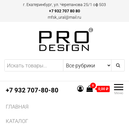
Перейти
г. Екатеринбург, ул. Черепанова 25/1 оф 503
к
+7 932 707 80 80
mfsk_ural@mail.ru
содержимому
Двери и плинтусы скрытого
Предоставляем
эксклюзивные предложения
монтажа Pro Design в
по дверям и плинтусам
Екатеринбурге
скрытого монтажа, а также
0
другим профилям и
+7 932 707-80-80
0,00 ₽
Меню
конструкциям из алюминия.
Поставляем двери скрытого
ГЛАВНАЯ
монтажа и аксессуаров для
них.
КАТАЛОГ