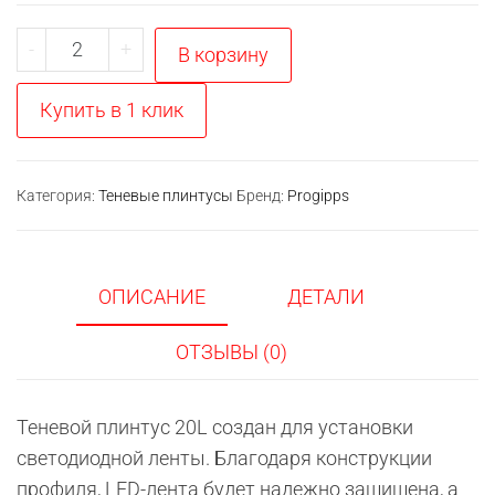
Количество
-
+
В корзину
товара
Теневой
Купить в 1 клик
плинтус
с
подсветкой
Категория:
Теневые плинтусы
Бренд:
Progipps
Progipps-
20L
ОПИСАНИЕ
ДЕТАЛИ
ОТЗЫВЫ (0)
Теневой плинтус 20L создан для установки
светодиодной ленты. Благодаря конструкции
профиля, LED-лента будет надежно защищена, а