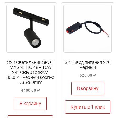
можно
выбрать
на
странице
товара.
S23 Светильник SPOT
S25 Ввод питания 220
MAGNETIC 48V 10W
Черный
24° CRI90 OSRAM
620,00
₽
4000K | Черный корпус
D35х80mm
В корзину
4400,00
₽
В корзину
Купить в 1 клик