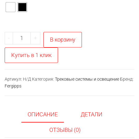
Количество
-
+
В корзину
товара
Соединитель
Купить в 1 клик
для
двухконтактного
трека
Артикул:
Н/Д
Категория:
Трековые системы и освещение
Бренд:
Fergipps
2TRA,
угловой
ОПИСАНИЕ
ДЕТАЛИ
ОТЗЫВЫ (0)