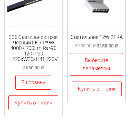
S25 Светильник трек.
Светильник 12W 2TRA
Черный LED 1*9W
Первоначальна
Теку
5150,00
₽
3150,00
₽
4000K 700Lm Ra>90
цена
цена:
120 IP20
L220xW25xH41 220V
составляла
3150,
Выберите
5150,00 ₽.
параметры
3080,00
₽
В корзину
Этот
Купить в 1 клик
товар
имеет
Купить в 1 клик
несколько
вариаций.
Опции