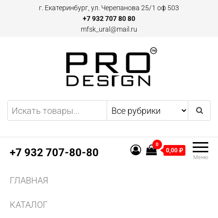
Перейти
г. Екатеринбург, ул. Черепанова 25/1 оф 503
к
+7 932 707 80 80
mfsk_ural@mail.ru
содержимому
Двери и плинтусы скрытого
Предоставляем
эксклюзивные предложения
монтажа Pro Design в
по дверям и плинтусам
Екатеринбурге
скрытого монтажа, а также
0
другим профилям и
+7 932 707-80-80
0,00 ₽
Меню
конструкциям из алюминия.
Поставляем двери скрытого
ГЛАВНАЯ
монтажа и аксессуаров для
них.
КАТАЛОГ