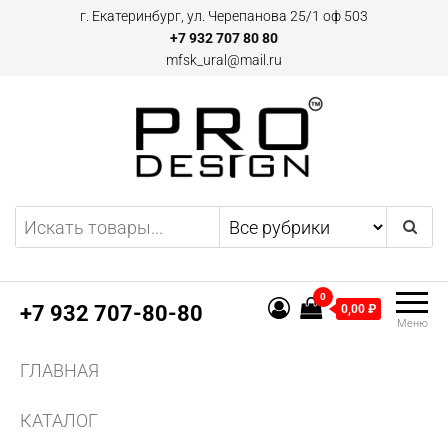
Перейти
г. Екатеринбург, ул. Черепанова 25/1 оф 503
к
+7 932 707 80 80
mfsk_ural@mail.ru
содержимому
Двери и плинтусы скрытого
Предоставляем
эксклюзивные предложения
монтажа Pro Design в
по дверям и плинтусам
Екатеринбурге
скрытого монтажа, а также
0
другим профилям и
+7 932 707-80-80
0,00 ₽
Меню
конструкциям из алюминия.
Поставляем двери скрытого
ГЛАВНАЯ
монтажа и аксессуаров для
них.
КАТАЛОГ