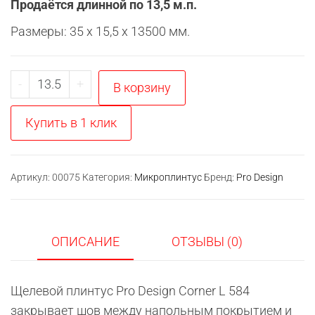
Продаётся длинной по 13,5 м.п.
Размеры: 35 x 15,5 x 13500 мм.
Количество
-
+
В корзину
товара
Плинтус
Купить в 1 клик
Pro
Design
Corner
Артикул:
00075
Категория:
Микроплинтус
Бренд:
Pro Design
L
584
любой
ОПИСАНИЕ
ОТЗЫВЫ (0)
цвет
по
Щелевой плинтус Pro Design Corner L 584
RAL
закрывает шов между напольным покрытием и