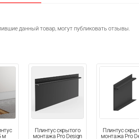
по
RAL)
пившие данный товар, могут публиковать отзывы.
интус
Плинтус скрытого
Плинтус скры
 м
монтажа Pro Design
монтажа Pro D