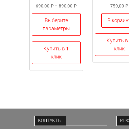
Диапазон
690,00
₽
–
890,00
₽
759,00
₽
цен:
690,00 ₽
Выберите
В корзин
–
параметры
890,00 ₽
Купить в
Этот
Купить в 1
клик
товар
клик
имеет
несколько
вариаций.
Опции
можно
выбрать
на
странице
КОНТАКТЫ
ИН
товара.