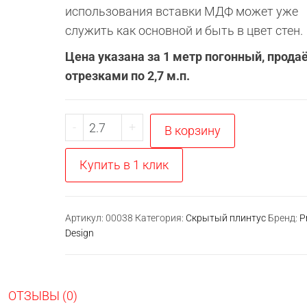
использования вставки МДФ может уже
служить как основной и быть в цвет стен.
Цена указана за 1 метр погонный, прода
отрезками по 2,7 м.п.
Количество
-
+
В корзину
товара
Плинтус
Купить в 1 клик
скрытого
монтажа
Pro
Артикул:
00038
Категория:
Скрытый плинтус
Бренд:
P
Design
Design
Universal
235
(крашенный
ОТЗЫВЫ (0)