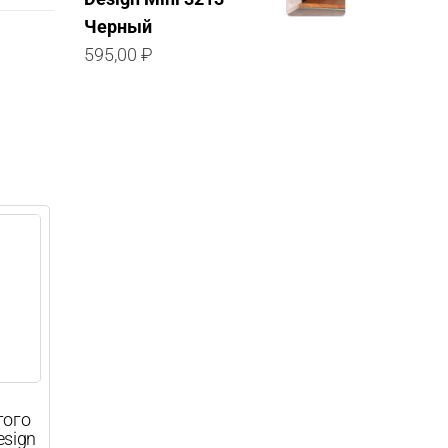
Черный
595,00
₽
того
esign