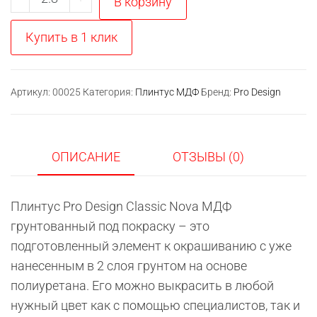
В корзину
товара
МДФ
Купить в 1 клик
плинтус
Pro
Design
Артикул:
00025
Категория:
Плинтус МДФ
Бренд:
Pro Design
Nova
грунт
под
ОПИСАНИЕ
ОТЗЫВЫ (0)
покраску
12х90
Плинтус Pro Design Classic Nova МДФ
мм
грунтованный под покраску – это
подготовленный элемент к окрашиванию с уже
нанесенным в 2 слоя грунтом на основе
полиуретана. Его можно выкрасить в любой
нужный цвет как с помощью специалистов, так и