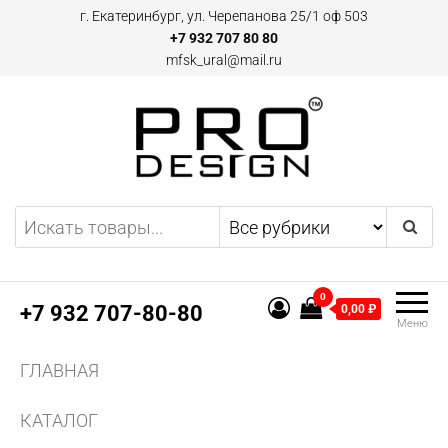
Перейти
г. Екатеринбург, ул. Черепанова 25/1 оф 503
к
+7 932 707 80 80
mfsk_ural@mail.ru
содержимому
Двери и плинтусы скрытого
Предоставляем
эксклюзивные предложения
монтажа Pro Design в
по дверям и плинтусам
Екатеринбурге
скрытого монтажа, а также
0
другим профилям и
+7 932 707-80-80
0,00 ₽
Меню
конструкциям из алюминия.
Поставляем двери скрытого
ГЛАВНАЯ
монтажа и аксессуаров для
них.
КАТАЛОГ