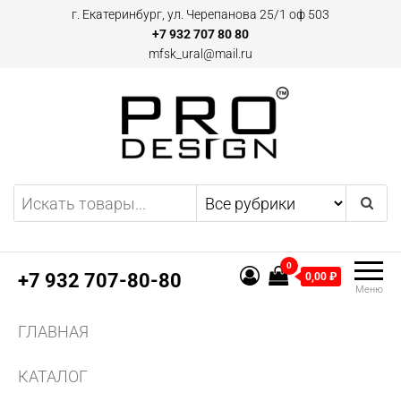
Перейти
г. Екатеринбург, ул. Черепанова 25/1 оф 503
к
+7 932 707 80 80
mfsk_ural@mail.ru
содержимому
Двери и плинтусы скрытого
Предоставляем
эксклюзивные предложения
монтажа Pro Design в
по дверям и плинтусам
Екатеринбурге
скрытого монтажа, а также
0
другим профилям и
+7 932 707-80-80
0,00 ₽
Меню
конструкциям из алюминия.
Поставляем двери скрытого
ГЛАВНАЯ
монтажа и аксессуаров для
них.
КАТАЛОГ