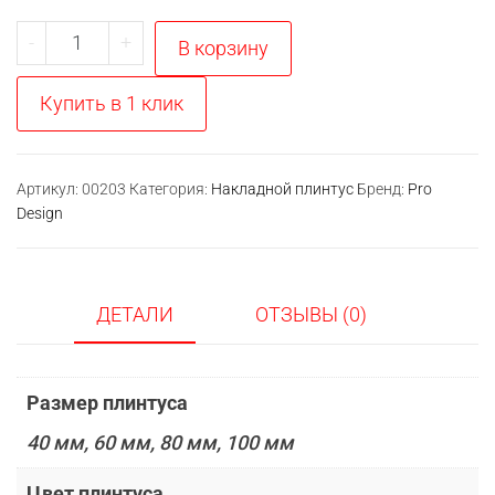
Количество
-
+
В корзину
товара
Заглушки
Купить в 1 клик
SYMETRIC
L
Артикул:
00203
Категория:
Накладной плинтус
Бренд:
Pro
Design
ДЕТАЛИ
ОТЗЫВЫ (0)
Размер плинтуса
40 мм, 60 мм, 80 мм, 100 мм
Цвет плинтуса