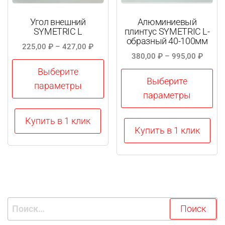
Угол внешний
Алюминиевый
SYMETRIC L
плинтус SYMETRIC L-
образный 40-100мм
Диапазон
225,00
₽
–
427,00
₽
Диапа
380,00
₽
–
995,00
₽
цен:
цен:
225,00 ₽
Выберите
380,0
Выберите
–
параметры
–
параметры
427,00 ₽
995,0
Этот
Купить в 1 клик
Этот
товар
Купить в 1 клик
товар
имеет
имеет
несколько
несколько
вариаций.
вариаций.
Опции
Опции
можно
Найти:
можно
выбрать
выбрать
на