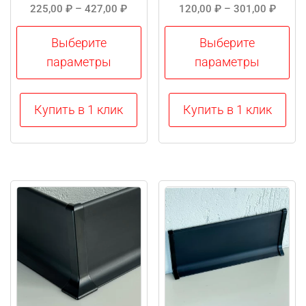
Диапазон
Диапа
225,00
₽
–
427,00
₽
120,00
₽
–
301,00
₽
цен:
цен:
225,00 ₽
120,0
Выберите
Выберите
–
–
параметры
параметры
427,00 ₽
301,0
Этот
Этот
Купить в 1 клик
Купить в 1 клик
товар
товар
имеет
имеет
несколько
несколько
вариаций.
вариаций.
Опции
Опции
можно
можно
выбрать
выбрать
на
на
странице
странице
товара.
товара.