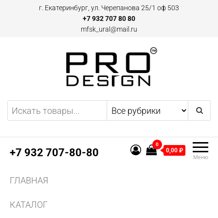
Перейти
г. Екатеринбург, ул. Черепанова 25/1 оф 503
к
+7 932 707 80 80
mfsk_ural@mail.ru
содержимому
Двери и плинтусы скрытого
Предоставляем
эксклюзивные предложения
монтажа Pro Design в
по дверям и плинтусам
Екатеринбурге
скрытого монтажа, а также
0
другим профилям и
+7 932 707-80-80
0,00 ₽
Меню
конструкциям из алюминия.
Поставляем двери скрытого
ГЛАВНАЯ
монтажа и аксессуаров для
них.
КАТАЛОГ