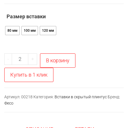
Размер вставки
80 мм
100 мм
120 мм
Количество
-
+
В корзину
товара
Вставка
Купить в 1 клик
Полистирол
влагостойкая
под
Артикул:
00218
Категория:
Вставки в скрытый плинтус
Бренд:
Фесо
покраску