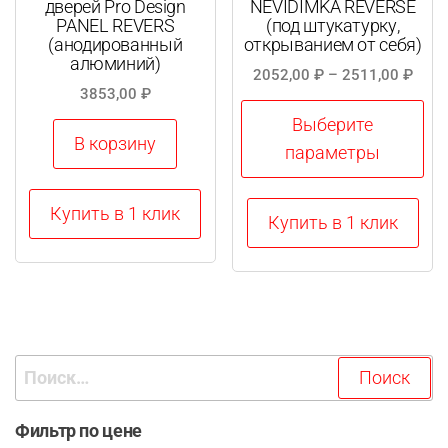
дверей Pro Design
NEVIDIMKA REVERSE
PANEL REVERS
(под штукатурку,
(анодированный
открыванием от себя)
алюминий)
Диап
2052,00
₽
–
2511,00
₽
3853,00
₽
цен:
2052
Выберите
В корзину
–
параметры
2511
Этот
Купить в 1 клик
Купить в 1 клик
товар
имеет
несколько
вариаций.
Опции
Найти:
можно
выбрать
на
Фильтр по цене