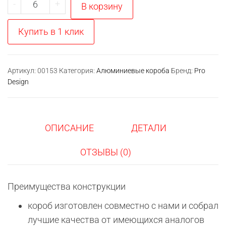
Количество
-
+
В корзину
товара
Алюминиевый
Купить в 1 клик
короб
для
скрытых
Артикул:
00153
Категория:
Алюминиевые короба
Бренд:
Pro
Design
дверей
PRO
DESIGN
REVERS
ОПИСАНИЕ
ДЕТАЛИ
ОТЗЫВЫ (0)
Преимущества конструкции
короб изготовлен совместно с нами и собрал
лучшие качества от имеющихся аналогов