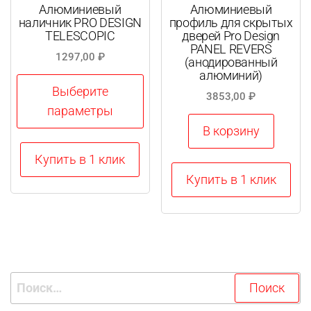
Алюминиевый
Алюминиевый
наличник PRO DESIGN
профиль для скрытых
TELESCOPIC
дверей Pro Design
PANEL REVERS
1297,00
₽
(анодированный
алюминий)
Выберите
3853,00
₽
параметры
В корзину
Этот
Купить в 1 клик
товар
Купить в 1 клик
имеет
несколько
вариаций.
Опции
можно
Найти:
выбрать
на