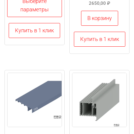
2716,00 ₽
Выберите
2650,00
₽
–
параметры
2960,00 ₽
В корзину
Этот
Купить в 1 клик
товар
Купить в 1 клик
имеет
несколько
вариаций.
Опции
можно
выбрать
на
странице
товара.